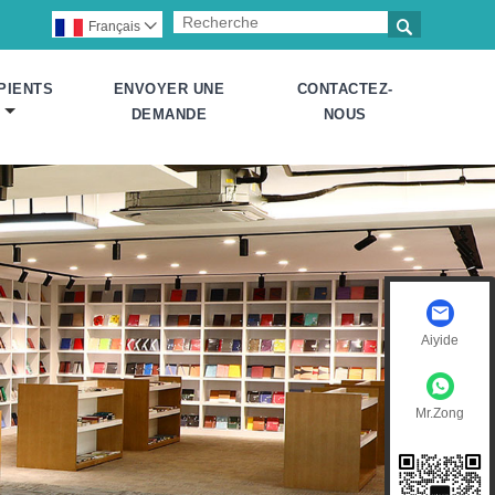

Français

PIENTS
ENVOYER UNE
CONTACTEZ-
DEMANDE
NOUS
Aiyide
Mr.Zong