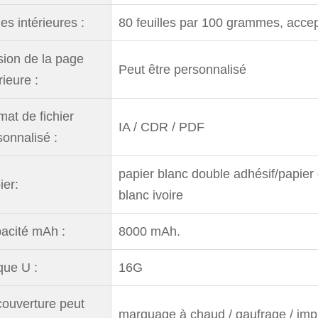
es intérieures :
80 feuilles par 100 grammes, accep
sion de la page
Peut être personnalisé
rieure :
mat de fichier
IA / CDR / PDF
sonnalisé :
papier blanc double adhésif/papier
ier:
blanc ivoire
acité mAh :
8000 mAh.
que U :
16G
couverture peut
marquage à chaud / gaufrage / imp