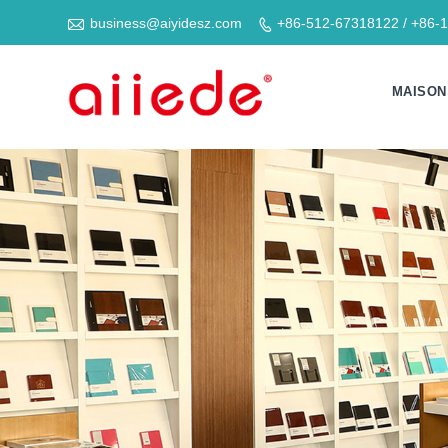

business@aiyidesz.com
+86-512-67318122 / +86-

MAISON