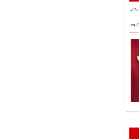
Util
veuil