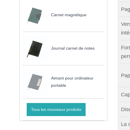
Pag
Carnet magnétique
Ver
inté
For
Journal carnet de notes
per
Pap
Aimant pour ordinateur
portable
Cap
Dis
Tous les nouveaux produits
La 