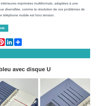
intérieures imprimées multiformats, adaptées à une
ique diversifiée, comme la résolution de vos problèmes de
e téléphone mobile est hors tension.
nde
atsApp
Pinterest
LinkedIn
Share
bleu avec disque U