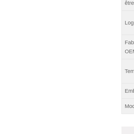
êtr
Log
Fab
OEM
Tem
Emb
Mod