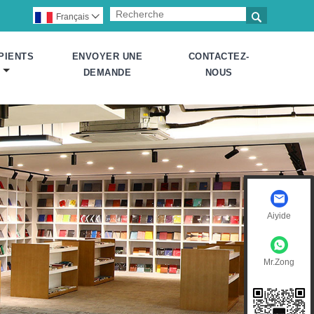

Français

PIENTS
ENVOYER UNE
CONTACTEZ-
DEMANDE
NOUS
Aiyide
Mr.Zong