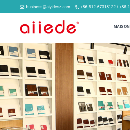

business@aiyidesz.com
+86-512-67318122 / +86-

MAISON