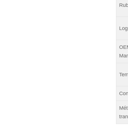
Rub
Log
OEM
Man
Tem
Con
Mét
tran