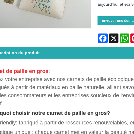
aujourd'hui et écriv
envoyer une dema
Facebook
X
Wh
cription du produit
et de paille en gros
:
z votre entreprise avec nos carnets de paille écologiqu
qués à partir de matériaux en paille naturelle, alliant savo
les consommateurs et les entreprises soucieux de l’env
f.
quoi choisir notre carnet de paille en gros?
riendly: fabriqué à partir de ressources renouvelables, 
tique unique : chaque carnet met en valeur la beauté natur