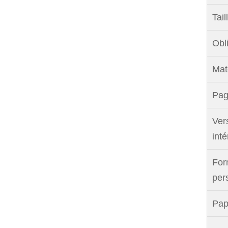
Tail
Obli
Maté
Pag
Ver
inté
For
per
Pap