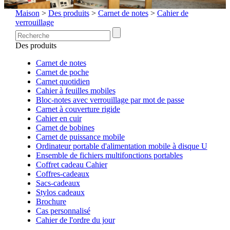
Maison
>
Des produits
>
Carnet de notes
>
Cahier de
verrouillage
Des produits
Carnet de notes
Carnet de poche
Carnet quotidien
Cahier à feuilles mobiles
Bloc-notes avec verrouillage par mot de passe
Carnet à couverture rigide
Cahier en cuir
Carnet de bobines
Carnet de puissance mobile
Ordinateur portable d'alimentation mobile à disque U
Ensemble de fichiers multifonctions portables
Coffret cadeau Cahier
Coffres-cadeaux
Sacs-cadeaux
Stylos cadeaux
Brochure
Cas personnalisé
Cahier de l'ordre du jour