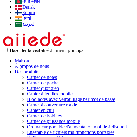
বাংলা ভাষার
Dansk
Suomi
हिन्दी
العربية
Basculer la visibilité du menu principal
Maison
À propos de nous
Des produits
Carnet de notes
Carnet de poche
Carnet quotidien
Cahier à feuilles mobiles
Bloc-notes avec verrouillage par mot de passe
Carnet à couverture rigide
Cahier en cuir
Carnet de bobines
Carnet de puissance mobile
Ordinateur portable d'alimentation mobile à disque U
Ensemble de fichiers multifonctions portables