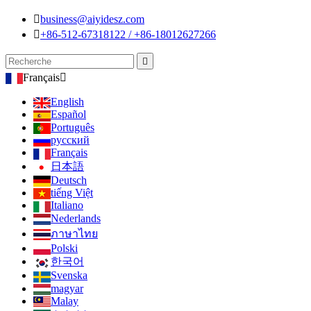

business@aiyidesz.com

+86-512-67318122 / +86-18012627266

Français

English
Español
Português
русский
Français
日本語
Deutsch
tiếng Việt
Italiano
Nederlands
ภาษาไทย
Polski
한국어
Svenska
magyar
Malay