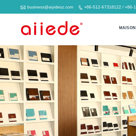

business@aiyidesz.com
+86-512-67318122 / +86-

MAISON