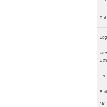
Rub
Log
Fab
Des
Tem
Emb
Mét