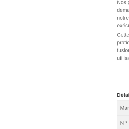
Nos p
deman
notre
exécu
Cette
prati
fusio
utili
Déta
Mar
N ° 