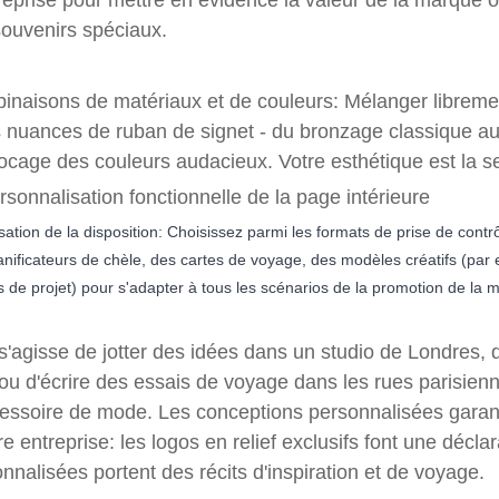
reprise pour mettre en évidence la valeur de la marque o
ouvenirs spéciaux.
naisons de matériaux et de couleurs: Mélanger librement
s nuances de ruban de signet - du bronzage classique 
ocage des couleurs audacieux. Votre esthétique est la s
rsonnalisation fonctionnelle de la page intérieure
sation de la disposition: Choisissez parmi les formats de prise de cont
anificateurs de chèle, des cartes de voyage, des modèles créatifs (pa
s de projet) pour s'adapter à tous les scénarios de la promotion de la
 s'agisse de jotter des idées dans un studio de Londres, 
ou d'écrire des essais de voyage dans les rues parisiennes
essoire de mode. Les conceptions personnalisées garantis
re entreprise: les logos en relief exclusifs font une décla
nnalisées portent des récits d'inspiration et de voyage.