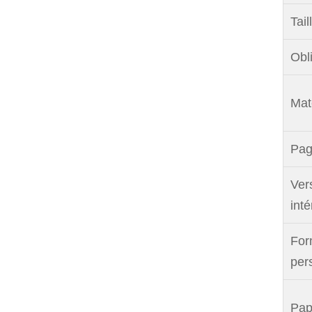
Tail
Obli
Maté
Pag
Ver
inté
For
per
Pap