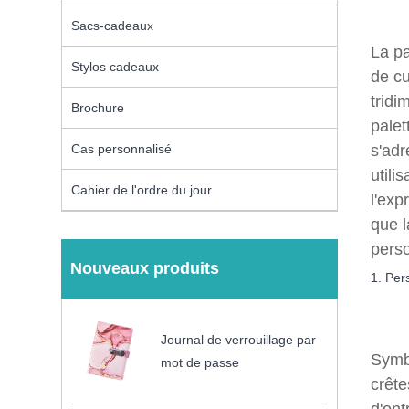
Sacs-cadeaux
La pa
Stylos cadeaux
de cu
tridi
Brochure
palet
Cas personnalisé
s'adr
utili
Cahier de l'ordre du jour
l'exp
que l
perso
Nouveaux produits
1. Per
Journal de verrouillage par
Symbo
mot de passe
crête