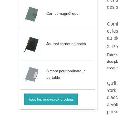
d'ent
des s
Carnet magnétique
Combi
et le
au bl
Journal carnet de notes
2. Pe
Fidres
des pl
croqui
Aimant pour ordinateur
portable
Qu'il
York 
d'acc
Tous les nouveaux produits
à vot
perso