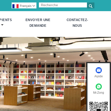

Français

PIENTS
ENVOYER UNE
CONTACTEZ-
DEMANDE
NOUS
Aiyide
Mr.Zong