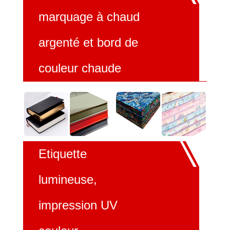
marquage à chaud
argenté et bord de
couleur chaude
Etiquette
lumineuse,
impression UV