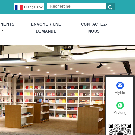

Français

PIENTS
ENVOYER UNE
CONTACTEZ-
DEMANDE
NOUS
Aiyide
Mr.Zong