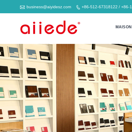

business@aiyidesz.com
+86-512-67318122 / +86-

MAISON