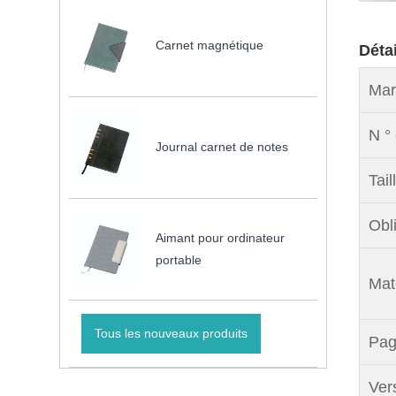
Carnet magnétique
Déta
Mar
N ° 
Journal carnet de notes
Tail
Obli
Aimant pour ordinateur
portable
Maté
Tous les nouveaux produits
Pag
Ver