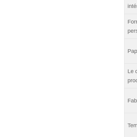
inté
For
per
Pap
Le 
pro
Fab
Tem