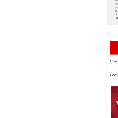
Util
veuil