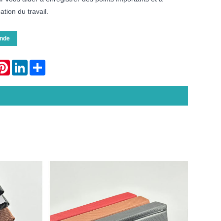
ation du travail.
nde
atsApp
Pinterest
LinkedIn
Share