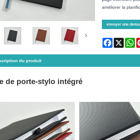
améliorer la planific
envoyer une dema
Facebook
X
Wh
cription du produit
e de porte-stylo intégré