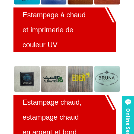
Estampage à chaud
et imprimerie de
couleur UV
Estampage chaud,
Online Service
estampage chaud
en argent et bord