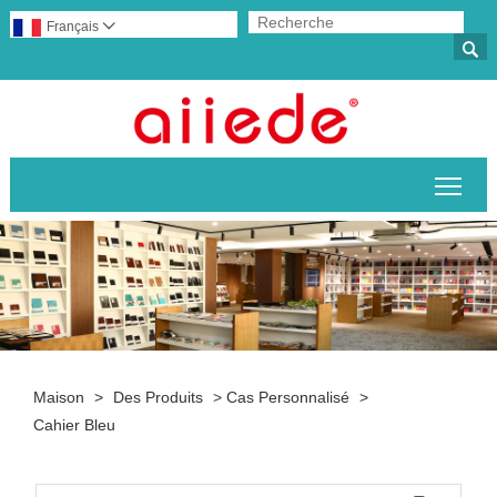
Français


Basc
Maison
>
Des Produits
>
Cas Personnalisé
>
Cahier Bleu