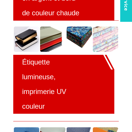
de couleur chaude
Étiquette
lumineuse,
imprimerie UV
couleur