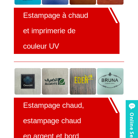
Estampage à chaud
et imprimerie de
couleur UV
Estampage chaud,
Online Service
estampage chaud
en argent et bord