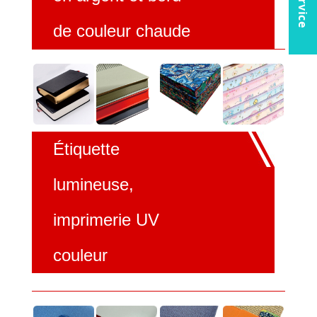
de couleur chaude
Étiquette
lumineuse,
imprimerie UV
couleur